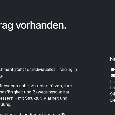
trag vorhanden.
N
shment steht für individuelles Training in
g.
fi
 Menschen dabei zu unterstützen, ihre
La
ungsfähigkeit und Bewegungsqualität
94
essern – mit Struktur, Klarheit und
Li
euung.
ichten sich an Erwachsene ab 18